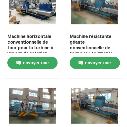
Visite d'usine
Contrôle de qualité
Machine horizontale
Machine résistante
conventionnelle de
géante
tour pour la turbine à
conventionnelle de
Contactez-nous
vapeur de rotation
tour pour tourner le
cylindre de l'axe 100T
envoyer une
envoyer une
nouvelles
demande
demande
Demandez une citation
Machine de tour en métal
Parement dans la machine de tour