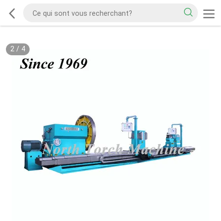
2
/
4