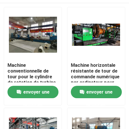
Machine
Machine horizontale
conventionnelle de
résistante de tour de
tour pour le cylindre
commande numérique
de rotation de turbine
par ordinateur pour
d'axe d'énergie
l'axe de rotation de
Maison
envoyer une
envoyer une
éolienne
vent
demande
demande
Produits
Au sujet de nous