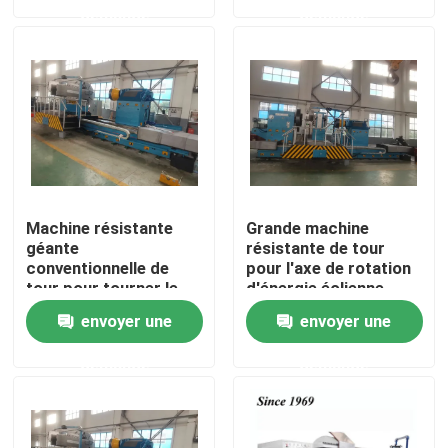
demande
demande
Visite d'usine
Contrôle de qualité
Contactez-nous
Machine résistante
Grande machine
nouvelles
géante
résistante de tour
conventionnelle de
pour l'axe de rotation
tour pour tourner le
d'énergie éolienne
cylindre de l'axe 100T
Demandez une citation
envoyer une
envoyer une
demande
demande
Machine de tour en métal
Parement dans la machine de tour