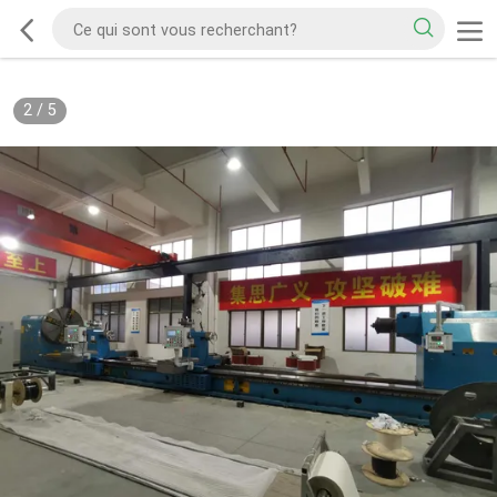
2
/
5