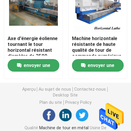
Machine de rotation de tour de petit pain
machine résistante de tour
Axe d'énergie éolienne
Machine horizontale
tournant le tour
résistante de haute
horizontal résistant
qualité de tour de
Tour de bride
diamètre de 3500
commande numérique
millimètres
par ordinateur pour le
envoyer une
envoyer une
petit pain en acier de
Machine de tour de commande numérique par ordinat
rotation, électrode en
demande
demande
graphite
Machine horizontale de tour
Aperçu
Au sujet de nous
Contactez-nous
Desktop Site
Plan du site
Privacy Policy
Machine de tour vertical
machine conventionnelle de tour
Qualité
Machine de tour en métal
Usine De