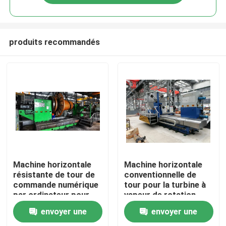
produits recommandés
Maison
Machine horizontale
Machine horizontale
résistante de tour de
conventionnelle de
commande numérique
tour pour la turbine à
Produits
par ordinateur pour
vapeur de rotation
l'axe de rotation de
envoyer une
envoyer une
vent
Au sujet de nous