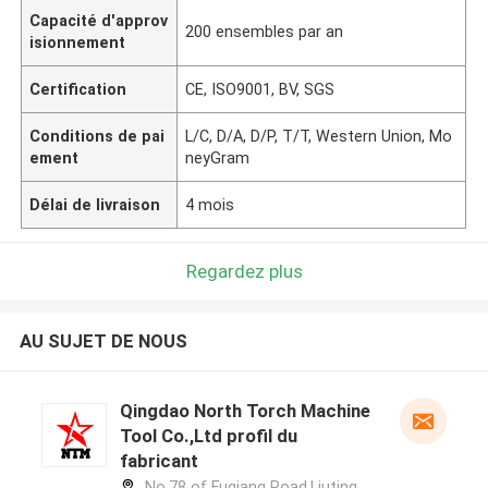
Capacité d'approv
200 ensembles par an
isionnement
Certification
CE, ISO9001, BV, SGS
Conditions de pai
L/C, D/A, D/P, T/T, Western Union, Mo
ement
neyGram
Délai de livraison
4 mois
Regardez plus
AU SUJET DE NOUS
Qingdao North Torch Machine
Tool Co.,Ltd profil du
fabricant
No.78 of Fuqiang Road,Liuting