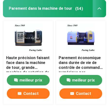
Parement dans la machine de tour
(54)
Tuyau filetant le tour
machine-outille à commande numérique
Foreuse de fraisage de commande numérique par ordi
Haute précision faisant
Parement économique
Fraiseuse de portique
face dans la machine
dans durée de vie de
de tour, grande
contrôle de commande
machine de rotation de
numérique par
tour de commande
ordinateur de Siemens
meilleur prix
meilleur prix
numérique par
828D de machine de
ordinateur
tour la longue
Contact
Contact