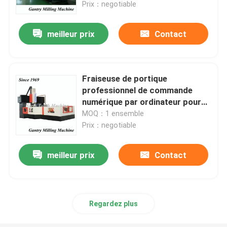
Prix：negotiable
meilleur prix
Contact
Fraiseuse de portique
professionnel de commande
numérique par ordinateur pour
fraiser le charriot ferroviaire
MOQ：1 ensemble
Prix：negotiable
meilleur prix
Contact
Maison
Produits
Regardez plus
Au sujet de nous