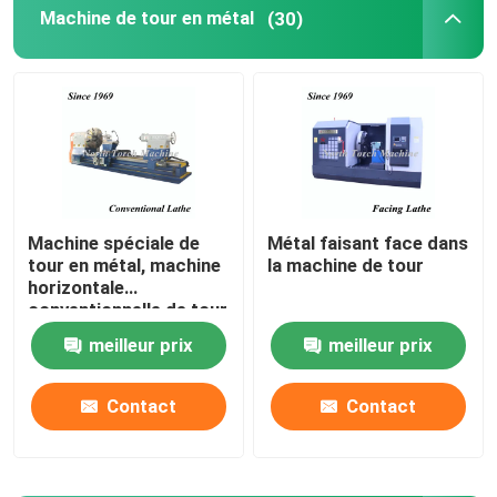
Machine de tour en métal
(30)
Machine de rotation de tour de petit pain
machine résistante de tour
Tour de bride
Machine spéciale de
Métal faisant face dans
tour en métal, machine
la machine de tour
Machine de tour de commande numérique par ordinat
horizontale
conventionnelle de tour
Machine horizontale de tour
meilleur prix
meilleur prix
Contact
Contact
Machine de tour vertical
machine conventionnelle de tour