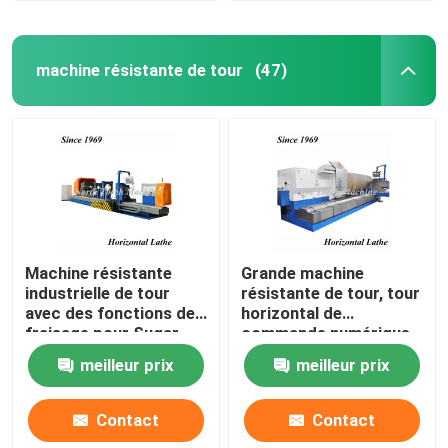
machine résistante de tour
(47)
Machine résistante
Grande machine
industrielle de tour
résistante de tour, tour
avec des fonctions de
horizontal de
fraisage pour Sugar
commande numérique
Cylinder
par ordinateur pour
meilleur prix
meilleur prix
40T Sugar Mill Cylinder
Contact
Contact