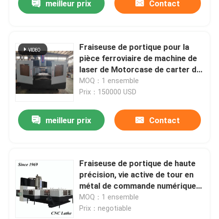
meilleur prix
Contact
Fraiseuse de portique pour la
pièce ferroviaire de machine de
laser de Motorcase de carter de
boîte de vitesses de charriot
MOQ：1 ensemble
Prix：150000 USD
meilleur prix
Contact
Fraiseuse de portique de haute
précision, vie active de tour en
métal de commande numérique
par ordinateur longue
MOQ：1 ensemble
Prix：negotiable