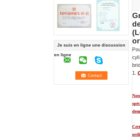
Gr
de
(L
or
Je suis en ligne une discussion
Pou
en ligne
cyl
bri
1.
Notr
spéc
dem
Cet
ordi