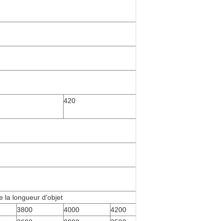
420
 la longueur d'objet
3800
4000
4200