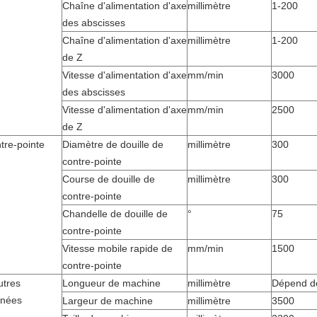
Chaîne d'alimentation d'axe
millimètre
1-200
des abscisses
Chaîne d'alimentation d'axe
millimètre
1-200
de Z
Vitesse d'alimentation d'axe
mm/min
3000
des abscisses
Vitesse d'alimentation d'axe
mm/min
2500
de Z
tre-pointe
Diamètre de douille de
millimètre
300
contre-pointe
Course de douille de
millimètre
300
contre-pointe
Chandelle de douille de
°
75
contre-pointe
Vitesse mobile rapide de
mm/min
1500
contre-pointe
utres
Longueur de machine
millimètre
Dépend de
nées
Largeur de machine
millimètre
3500