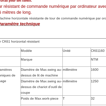
.
ravail pour des clients
r résistant de commande numérique par ordinateur avec 
6 mètres de long.
Paramètre technique
r CK61 horizontal résistant
Modèle
Unité
CK61160
Marque
NTM
amètres
Diamètre de Max.swing au-
millimètre
1600
hniques de
dessus de lit de machine
nage
Diamètre de Max.swing au-
millimètre
1250
dessus de chariot d'outil de
coupe
Poids de Max.work-piece
T
32