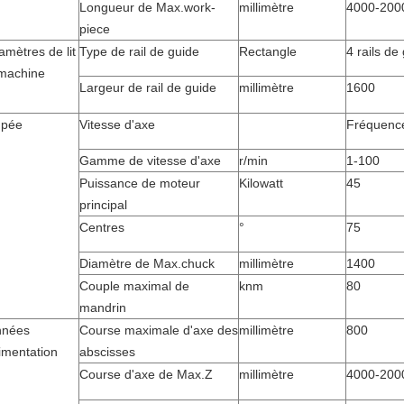
Longueur de Max.work-
millimètre
4000-200
piece
amètres de lit
Type de rail de guide
Rectangle
4 rails de
machine
Largeur de rail de guide
millimètre
1600
upée
Vitesse d'axe
Fréquence
Gamme de vitesse d'axe
r/min
1-100
Puissance de moteur
Kilowatt
45
principal
Centres
°
75
Diamètre de Max.chuck
millimètre
1400
Couple maximal de
knm
80
mandrin
nnées
Course maximale d'axe des
millimètre
800
limentation
abscisses
Course d'axe de Max.Z
millimètre
4000-200