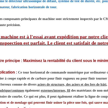
e le détecteur ultrasonique de défaut, système de test de dureté, etc. 
nateur, fabrication horizontale de tour.
les composants principaux de machine sont strictement inspectés par le CM
aute précision.
 machine est à l'essai avant expédition par notre clie
nspoection est parfait. Le client est satisfait de not
re principe : Maximisez la rentabilité du client sous le mini
lication :
Ce tour horizontal de commande numérique par ordinateur de s
ier à coupe rapide et de carbure pour finir rugueux ou pour finir tourner
 ferreux comme de divers
aciers de structure, des aciers et des fers de bâti
,
ndrique/coniques
également
externes/internes, fil
des matériaux de non-méta
toire de courbe. Ce qui est plus, il peut également réaliser la ligne de coup
tion et de meulage qui peuvent finir usiner la pièce une fois, qui sauve mai