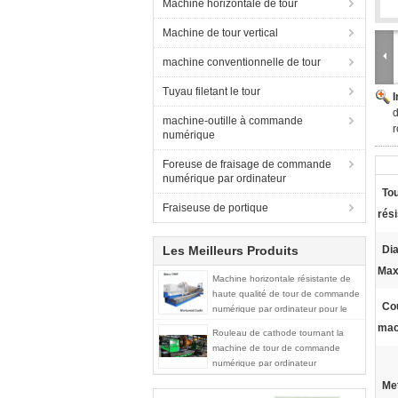
Machine horizontale de tour
Machine de tour vertical
machine conventionnelle de tour
Tuyau filetant le tour
d
machine-outille à commande
r
numérique
Foreuse de fraisage de commande
numérique par ordinateur
Tou
Fraiseuse de portique
rési
Les Meilleurs Produits
Di
Max
Machine horizontale résistante de
haute qualité de tour de commande
Co
numérique par ordinateur pour le
petit pain en acier de rotation,
mac
Rouleau de cathode tournant la
électrode en graphite
machine de tour de commande
numérique par ordinateur
horizontale
Met