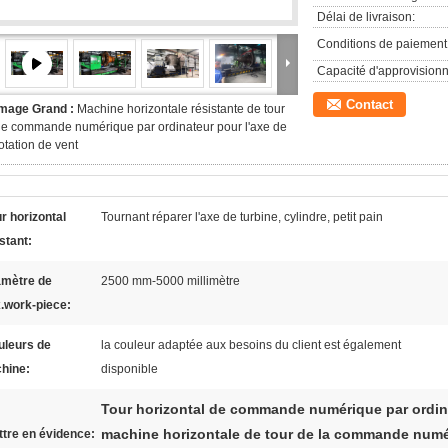
Délai de livraison:
Conditions de paiement
Capacité d'approvision
Contact
Image Grand :
Machine horizontale résistante de tour
e commande numérique par ordinateur pour l'axe de
otation de vent
r horizontal
Tournant réparer l'axe de turbine, cylindre, petit pain
stant:
amètre de
2500 mm-5000 millimètre
.work-piece:
uleurs de
la couleur adaptée aux besoins du client est également
hine:
disponible
Tour horizontal de commande numérique par ordina
machine horizontale de tour de la commande numé
tre en évidence: