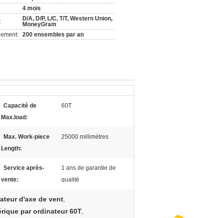
4 mois
D/A, D/P, L/C, T/T, Western Union,
:
MoneyGram
nement:
200 ensembles par an
Capacité de
60T
Max.load:
Max. Work-piece
25000 millimètres
Length:
Service après-
1 ans de garantie de
vente:
qualité
teur d'axe de vent
,
rique par ordinateur 60T
,