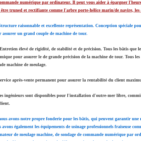
ommande numérique par ordinateur. Il peut vous aider à épargner l'heure e
 être truned et rectifiante comme l'arbre porte-hélice marin/de navire, les 
Structure raisonnable et excellente représentation. Conception spéciale pou
r assurer un grand couple de machine de tour.
 Entretien élevé de rigidité, de stabilité et de précision. Tous les bâtis que 
mique pour assurer le de grande précision de la machine de tour. Tous les r
nde machine de meulage.
service après-vente permanent pour assurer la rentabilité du client maxi
les ingénieurs sont disponibles pour l'installation d'outre-mer libre, commi
lient.
nous avons notre propre fonderie pour les bâtis, qui peuvent garantir une
s avons également les équipements de usinage professionnels fraiseuse 
inateur de meulage machine, de sondage de commande numérique par ordin