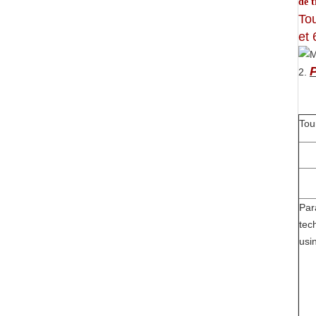
de t
Tou
et 
2.
Tou
Par
tec
usi