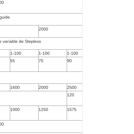
00
 guide
2000
 variable de Stepless
1-100
1-100
1-100
55
75
90
1600
2000
2500
120
1000
1250
1575
00