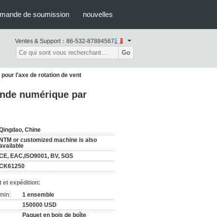
mande de soumission
nouvelles
Ventes & Support：
86-532-87884567
Go
our l'axe de rotation de vent
ande numérique par
Qingdao, Chine
NTM or customized machine is also
available
CE, EAC,ISO9001, BV, SGS
CK61250
 et expédition:
min:
1 ensemble
150000 USD
Paquet en bois de boîte