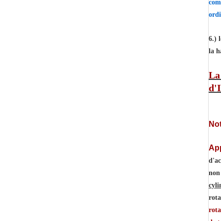
comm
ordi
6.) 
la h
La
d'I
Not
App
d'ac
non
cyli
rota
rota