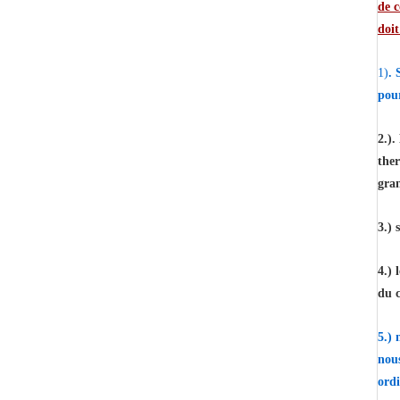
de c
doit
1)
. 
pou
2.).
ther
gra
3.) 
4.) 
du c
5.) 
nou
ord