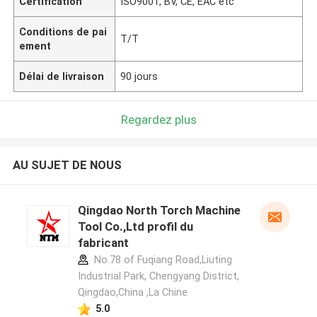
Certification
ISO9001, BV, CE, EAC etc
Conditions de pai
T/T
ement
Délai de livraison
90 jours
Regardez plus
AU SUJET DE NOUS
Qingdao North Torch Machine
Tool Co.,Ltd profil du
fabricant
No.78 of Fuqiang Road,Liuting
Industrial Park, Chengyang District,
Qingdao,China ,La Chine
5.0