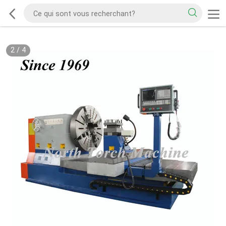
2
/
4