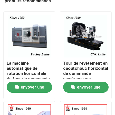
produits recommandés
La machine
Tour de revêtement en
automatique de
caoutchouc horizontal
rotation horizontale
de commande
de tour de commande
numérique par
Maison
numérique par
ordinateur de Ring
envoyer une
envoyer une
ordinateur faisant
Chuck Cover
face dans la
Produits
demande
demande
commande numérique
par ordinateur
tournent résistant
Au sujet de nous