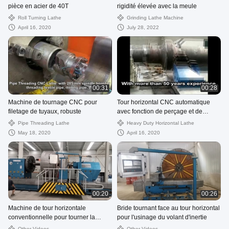
pièce en acier de 40T
rigidité élevée avec la meule
Roll Turning Lathe
Grinding Lathe Machine
April 16, 2020
July 28, 2022
00:31
00:28
Machine de tournage CNC pour
Tour horizontal CNC automatique
filetage de tuyaux, robuste
avec fonction de perçage et de
fraisage
Pipe Threading Lathe
Heavy Duty Horizontal Lathe
May 18, 2020
April 16, 2020
00:20
00:26
Machine de tour horizontale
Bride tournant face au tour horizontal
conventionnelle pour tourner la
pour l'usinage du volant d'inertie
turbine à vapeur
Other Videos
Other Videos