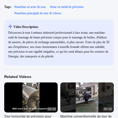
Tags:
#
machine en acier de tour
#
tour en métal de précision
#
machine principale de tour de vitesse
Video Description:
Découvrez le tour à métaux industriel professionnel à face avant, une machine-
outil de tournage de haute précision conçue pour le tournage de brides, d'hélices
de navires, de pièces de rechange automobiles, et plus encore. Forts de plus de 50
ans d'expérience, nos tours horizontaux à tourelle frontale offrent une stabilité,
une précision et une rigidité inégalées, ce qui les rend idéaux pour les secteurs de
l'énergie, des transports et du pétrole.
Related Videos
00:33
00:20
Tour horizontal de précision pour
Machine conventionnelle de tour de