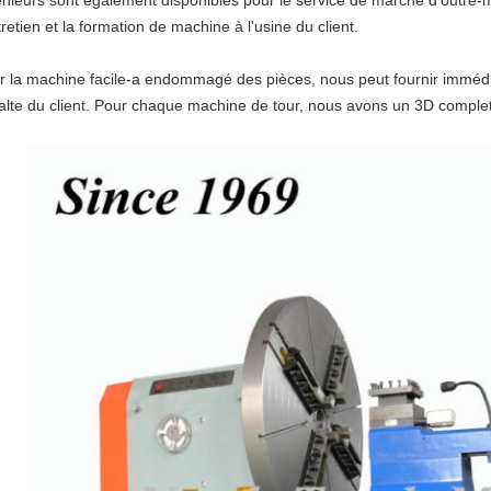
énieurs sont également disponibles pour le service de marché d'outre-m
tretien et la formation de machine à l'usine du client.
r la machine facile-a endommagé des pièces, nous peut fournir imméd
halte du client. Pour chaque machine de tour, nous avons un 3D complet