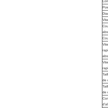
Lon
Poi
Dia
Vit
Cou
abs
Cou
Vit
rap
abs
Vit
rap
Tail
de 
Tai
de 
Con
d'a