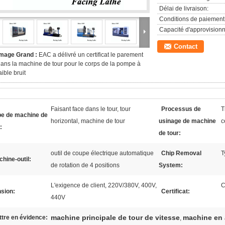
Délai de livraison:
Conditions de paiement
Capacité d'approvision
Contact
Image Grand :
EAC a délivré un certificat le parement
ans la machine de tour pour le corps de la pompe à
aible bruit
Faisant face dans le tour, tour
Processus de
T
pe de machine de
horizontal, machine de tour
usinage de machine
c
:
de tour:
outil de coupe électrique automatique
Chip Removal
T
hine-outil:
de rotation de 4 positions
System:
L'exigence de client, 220V/380V, 400V,
C
sion:
Certificat:
440V
machine principale de tour de vitesse
machine en 
tre en évidence:
,