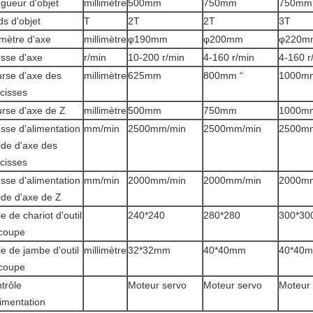
gueur d'objet
millimètre
500mm
750mm
750mm
ds d'objet
T
2T
2T
3T
mètre d'axe
millimètre
φ190mm
φ200mm
φ220m
esse d'axe
r/min
10-200 r/min
4-160 r/min
4-160 r
rse d'axe des
millimètre
625mm
800mm “
1000m
cisses
rse d'axe de Z
millimètre
500mm
750mm
1000m
esse d'alimentation
mm/min
2500mm/min
2500mm/min
2500m
ide d'axe des
cisses
esse d'alimentation
mm/min
2000mm/min
2000mm/min
2000m
ide d'axe de Z
le de chariot d'outil
240*240
280*280
300*30
coupe
lle de jambe d'outil
millimètre
32*32mm
40*40mm
40*40
coupe
trôle
Moteur servo
Moteur servo
Moteur 
limentation