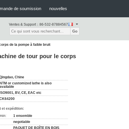
mande de soumission
nouvelles
Ventes & Support：
86-532-87884567
Go
corps de la pompe à faible bruit
achine de tour pour le corps
Qingdao, Chine
NTM or customized lathe is also
available
ISO9001, BV, CE, EAC etc
CK64200
 et expédition:
min:
1 ensemble
negotiable
PAQUET DE BOÎTE EN BOIS