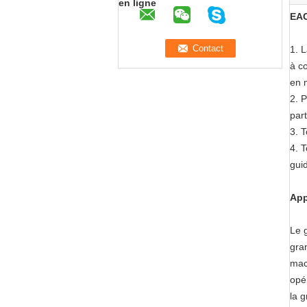
en ligne
EAC
1.
L
à c
en 
2. 
part
3. T
4. 
gui
App
Le 
gra
mac
opér
la g