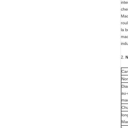
int
chem
Mac
roul
la 
mach
indu
2.
N
Car
No
Dia
au-
ma
Chu
lon
Man