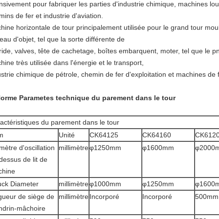
ensivement pour fabriquer les parties d'industrie chimique, machines lo
ins de fer et industrie d'aviation.
hine horizontale de tour principalement utilisée pour le grand tour mou
eau d'objet, tel que la sorte différente de
bride, valves, tête de cachetage, boîtes embarquent, moter, tel que le 
ine très utilisée dans l'énergie et le transport,
strie chimique de pétrole, chemin de fer d'exploitation et machines de 
orme Parametes technique du parement dans le tour
actéristiques du parement dans le tour
m
Unité
CK64125
CK64160
CK612
mètre d'oscillation
millimètre
φ1250mm
φ1600mm
φ2000
dessus de lit de
chine
ck Diameter
millimètre
φ1000mm
φ1250mm
φ1600
gueur de siège de
millimètre
Incorporé
Incorporé
500mm
drin-mâchoire