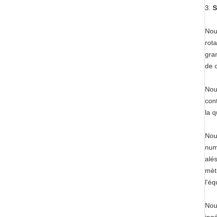
3.
S
Nou
rota
gra
de 
Nous
cont
la q
Nou
num
alé
mètr
l'é
Nou