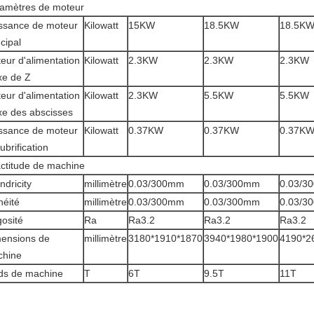
amètres de moteur
ssance de moteur
Kilowatt
15KW
18.5KW
18.5K
ncipal
eur d'alimentation
Kilowatt
2.3KW
2.3KW
2.3KW
xe de Z
eur d'alimentation
Kilowatt
2.3KW
5.5KW
5.5KW
xe des abscisses
ssance de moteur
Kilowatt
0.37KW
0.37KW
0.37K
ubrification
ctitude de machine
ndricity
millimètre
0.03/300mm
0.03/300mm
0.03/3
néité
millimètre
0.03/300mm
0.03/300mm
0.03/3
osité
Ra
Ra3.2
Ra3.2
Ra3.2
ensions de
millimètre
3180*1910*1870
3940*1980*1900
4190*2
chine
ds de machine
T
6T
9.5T
11T