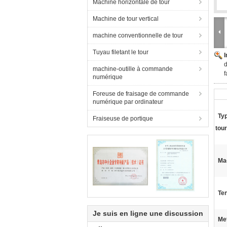
Machine horizontale de tour
Machine de tour vertical
machine conventionnelle de tour
Tuyau filetant le tour
d
machine-outille à commande
f
numérique
Foreuse de fraisage de commande
numérique par ordinateur
Ty
Fraiseuse de portique
tour
Mac
Ten
Je suis en ligne une discussion
Met