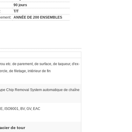
90 jours
:
T/T
nement:
ANNÉE DE 200 ENSEMBLES
rou etc. de parement, de surface, de taqueur, d'ex-
ercle, de filetage, intérieur de fin
ype Chip Removal System automatique de chaîne
E, ISO9001, BV, GV, EAC
acier de tour