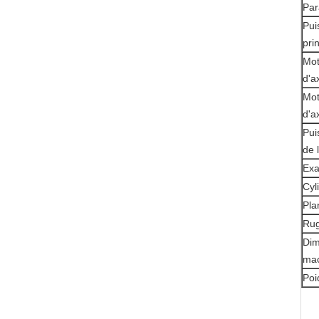
Par
Pui
pri
Mot
d'a
Mot
d'a
Pui
de l
Exa
Cyli
Pla
Rug
Dim
ma
Poi