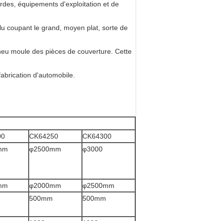
urdes, équipements d'exploitation et de
lu coupant le grand, moyen plat, sorte de
pneu moule des pièces de couverture. Cette
fabrication d'automobile.
00
CK64250
CK64300
mm
φ2500mm
φ3000
mm
φ2000mm
φ2500mm
500mm
500mm