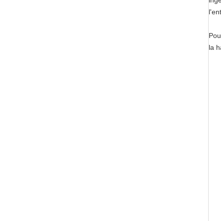
ing
l'en
Pou
la 