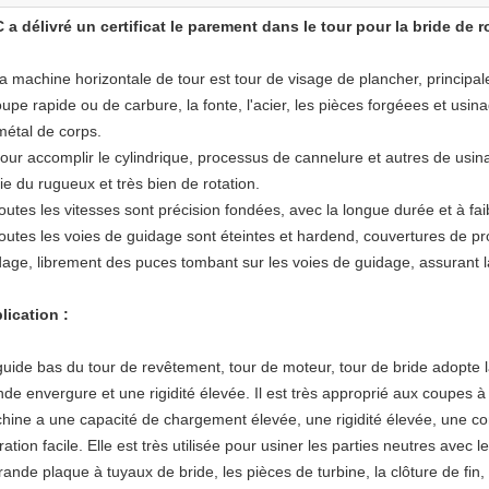
 a délivré un certificat le parement dans le tour pour la bride de 
a machine horizontale de tour est tour de visage de plancher, principal
oupe rapide ou de carbure, la fonte, l'acier, les pièces forgéees et usi
métal de corps.
Pour accomplir le cylindrique, processus de cannelure et autres de usin
ie du rugueux et très bien de rotation.
outes les vitesses sont précision fondées, avec la longue durée et à faib
Toutes les voies de guidage sont éteintes et hardend, couvertures de pr
dage, librement des puces tombant sur les voies de guidage, assurant la 
lication :
guide bas du tour de revêtement, tour de moteur, tour de bride adopte l
nde envergure et une rigidité élevée. Il est très approprié aux coupes à
hine a une capacité de chargement élevée, une rigidité élevée, une co
ation facile. Elle est très utilisée pour usiner les parties neutres avec
rande plaque à tuyaux de bride, les pièces de turbine, la clôture de fin,