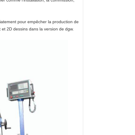
er comme l'installation, la commission,
iatement pour empêcher la production de
 et 2D dessins dans la version de dgw.