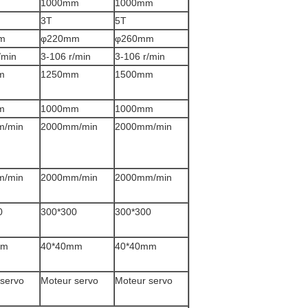
1000mm
1000mm
3T
5T
m
φ220mm
φ260mm
/min
3-106 r/min
3-106 r/min
m
1250mm
1500mm
m
1000mm
1000mm
m/min
2000mm/min
2000mm/min
m/min
2000mm/min
2000mm/min
0
300*300
300*300
mm
40*40mm
40*40mm
servo
Moteur servo
Moteur servo