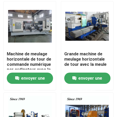
Machine de meulage
Grande machine de
horizontale de tour de
meulage horizontale
commande numérique
de tour avec la meule
par ordinateur avec la
meule
envoyer une
envoyer une
Maison
demande
demande
Produits
Au sujet de nous