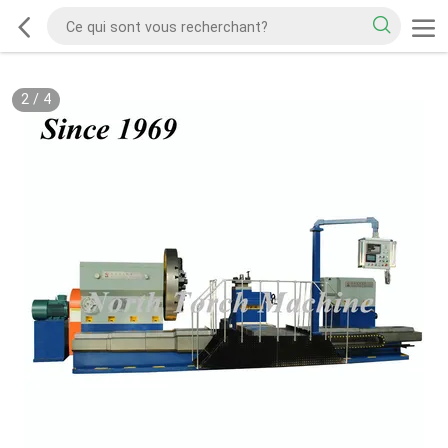
2
/
4