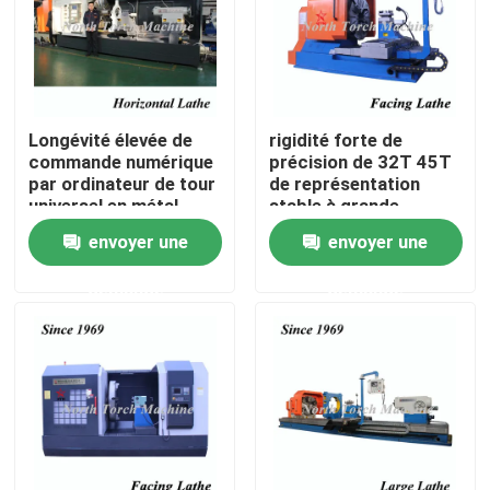
Visite d'usine
Contrôle de qualité
Longévité élevée de
rigidité forte de
commande numérique
précision de 32T 45T
par ordinateur de tour
de représentation
Contactez-nous
universel en métal
stable à grande
pour l'opération facile
vitesse de tour
envoyer une
envoyer une
de moule de Trye
nouvelles
demande
demande
Demandez une citation
Machine de tour en métal
Parement dans la machine de tour