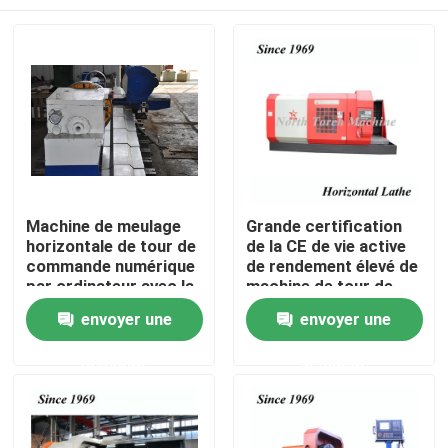
Machine de meulage
Grande certification
horizontale de tour de
de la CE de vie active
commande numérique
de rendement élevé de
par ordinateur avec la
machine de tour de
meule pour l'axe de
commande numérique
Maison
envoyer une
envoyer une
meulage
par ordinateur longue
demande
demande
Produits
Au sujet de nous