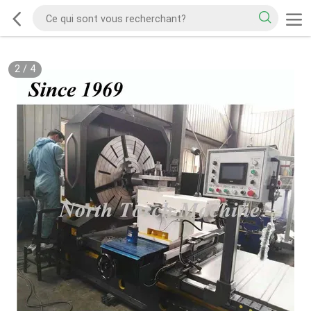
2
/
4