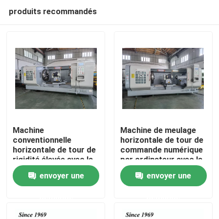
produits recommandés
Machine
Machine de meulage
conventionnelle
horizontale de tour de
horizontale de tour de
commande numérique
Maison
rigidité élevée avec la
par ordinateur avec la
meule
meule
envoyer une
envoyer une
Produits
demande
demande
Au sujet de nous