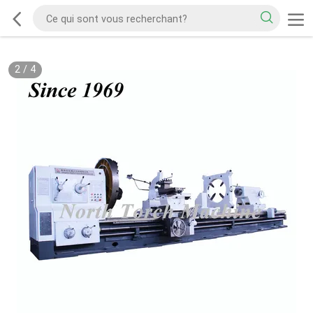
2
/
4