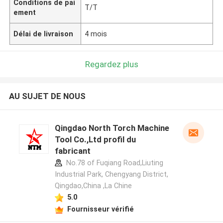
Conditions de pai
T/T
ement
Délai de livraison
4 mois
Regardez plus
AU SUJET DE NOUS
Qingdao North Torch Machine
Tool Co.,Ltd profil du
fabricant
No.78 of Fuqiang Road,Liuting
Industrial Park, Chengyang District,
Qingdao,China ,La Chine
5.0
Fournisseur vérifié