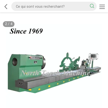
2
/
4