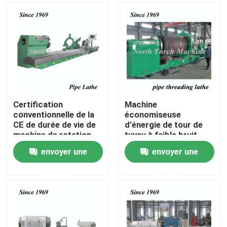
Certification
Machine
conventionnelle de la
économiseuse
CE de durée de vie de
d'énergie de tour de
machine de rotation
tuyau à faible bruit
de tuyau longue
pour la haute
envoyer une
envoyer une
performance de
Maison
extraction de tuyau
demande
demande
Produits
Au sujet de nous