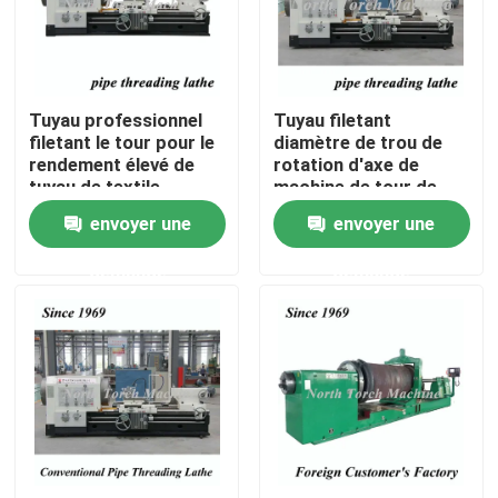
Visite d'usine
Tuyau professionnel
Tuyau filetant
Contrôle de qualité
filetant le tour pour le
diamètre de trou de
rendement élevé de
rotation d'axe de
tuyau de textile
machine de tour de
Contactez-nous
commande numérique
envoyer une
envoyer une
par ordinateur le
grand
demande
demande
nouvelles
Demandez une citation
Machine de tour en métal
Parement dans la machine de tour